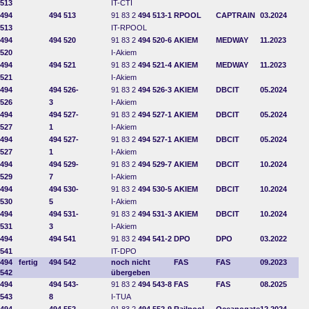
513
IT-CTI
494
494 513
91 83 2
494 513-1
RPOOL
CAPTRAIN
03.2024
513
IT-RPOOL
494
494 520
91 83 2
494 520-6
AKIEM
MEDWAY
11.2023
520
I-Akiem
494
494 521
91 83 2
494 521-4
AKIEM
MEDWAY
11.2023
521
I-Akiem
494
494 526-
91 83 2
494 526-3
AKIEM
DBCIT
05.2024
526
3
I-Akiem
494
494 527-
91 83 2
494 527-1
AKIEM
DBCIT
05.2024
527
1
I-Akiem
494
494 527-
91 83 2
494 527-1
AKIEM
DBCIT
05.2024
527
1
I-Akiem
494
494 529-
91 83 2
494 529-7
AKIEM
DBCIT
10.2024
529
7
I-Akiem
494
494 530-
91 83 2
494 530-5
AKIEM
DBCIT
10.2024
530
5
I-Akiem
494
494 531-
91 83 2
494 531-3
AKIEM
DBCIT
10.2024
531
3
I-Akiem
494
494 541
91 83 2
494 541-2
DPO
DPO
03.2022
541
IT-DPO
494
fertig
494 542
noch nicht
FAS
FAS
09.2023
542
übergeben
494
494 543-
91 83 2
494 543-8
FAS
FAS
08.2025
543
8
I-TUA