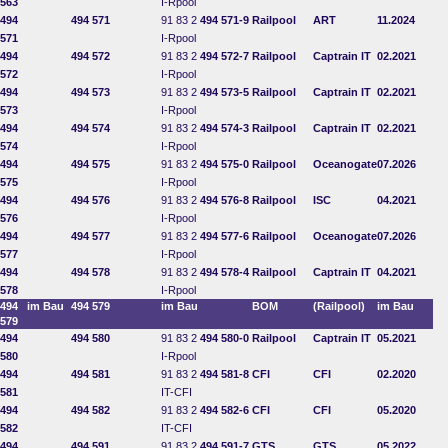
563
I-Rpool
494
494 571
91 83 2
494 571-9
Railpool
ART
11.2024
571
I-Rpool
494
494 572
91 83 2
494 572-7
Railpool
Captrain IT
02.2021
572
I-Rpool
494
494 573
91 83 2
494 573-5
Railpool
Captrain IT
02.2021
573
I-Rpool
494
494 574
91 83 2
494 574-3
Railpool
Captrain IT
02.2021
574
I-Rpool
494
494 575
91 83 2
494 575-0
Railpool
Oceanogate
07.2026
575
I-Rpool
494
494 576
91 83 2
494 576-8
Railpool
ISC
04.2021
576
I-Rpool
494
494 577
91 83 2
494 577-6
Railpool
Oceanogate
07.2026
577
I-Rpool
494
494 578
91 83 2
494 578-4
Railpool
Captrain IT
04.2021
578
I-Rpool
494
im Bau
494 579
im Bau
BOM
(Railpool)
im Bau
579
494
494 580
91 83 2
494 580-0
Railpool
Captrain IT
05.2021
580
I-Rpool
494
494 581
91 83 2
494 581-8
CFI
CFI
02.2020
581
IT-CFI
494
494 582
91 83 2
494 582-6
CFI
CFI
05.2020
582
IT-CFI
494
494 591
91 83 2
494 591-7
GTS
GTS
05.2022