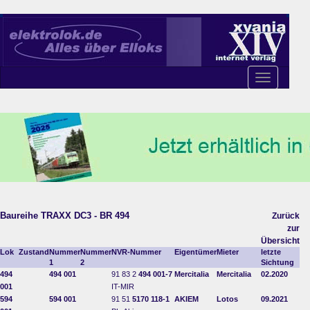
Toggle
navigation
Baureihe TRAXX DC3 - BR 494
Zurück
zur
Übersicht
Lok
Zustand
Nummer
Nummer
NVR-Nummer
Eigentümer
Mieter
letzte
1
2
Sichtung
494
494 001
91 83 2
494 001-7
Mercitalia
Mercitalia
02.2020
001
IT-MIR
594
594 001
91 51
5170 118-1
AKIEM
Lotos
09.2021