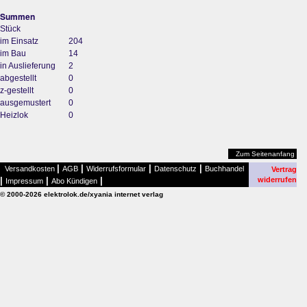
Summen
Stück
im Einsatz
204
im Bau
14
in Auslieferung
2
abgestellt
0
z-gestellt
0
ausgemustert
0
Heizlok
0
Zum Seitenanfang
|
|
|
|
Versandkosten
AGB
Widerrufsformular
Datenschutz
Buchhandel
Vertrag
|
|
|
widerrufen
Impressum
Abo Kündigen
© 2000-2026 elektrolok.de/xyania internet verlag