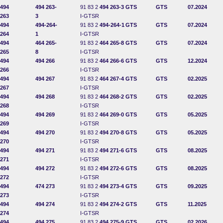
494
494 263-
91 83 2
494 263-3
GTS
GTS
07.2024
263
3
I-GTSR
494
494-264-
91 83 2
494-264-1
GTS
GTS
07.2024
264
1
I-GTSR
494
464 265-
91 83 2
464 265-8
GTS
GTS
07.2024
265
8
I-GTSR
494
494 266
91 83 2
464 266-6
GTS
GTS
12.2024
266
I-GTSR
494
494 267
91 83 2
464 267-4
GTS
GTS
02.2025
267
I-GTSR
494
494 268
91 83 2
464 268-2
GTS
GTS
02.2025
268
I-GTSR
494
494 269
91 83 2
464 269-0
GTS
GTS
05.2025
269
I-GTSR
494
494 270
91 83 2
494 270-8
GTS
GTS
05.2025
270
I-GTSR
494
494 271
91 83 2
494 271-6
GTS
GTS
08.2025
271
I-GTSR
494
494 272
91 83 2
494 272-6
GTS
GTS
08.2025
272
I-GTSR
494
474 273
91 83 2
494 273-4
GTS
GTS
09.2025
273
I-GTSR
494
494 274
91 83 2
494 274-2
GTS
GTS
11.2025
274
I-GTSR
494
494 275
91 83 2
494 275-9
GTS
GTS
02.2026