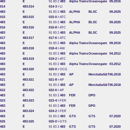
483
E
91 83 2
483
Alpha Trains
Oceanogate
09.2016
014
483.014
014-3
I-LI
483
E
91 83 2
483
ALPHA
BLSC
09.2025
015
483.015
015-0
I-ATC
483
E
91 83 2
483
ALPHA
BLSC
09.2025
016
483.016
016-8
I-ATC
483
E
91 83 2
483
ALPHA
BLSC
09.2025
017
483.017
017-6
I-ATC
483
E
91 83 2
483
Alpha Trains
Oceanogate
09.2016
018
483.018
018-4
I-AW
483
E
91 83 2
483
Alpha Trains
Oceanogate
04.2012
019
483.019
019-2
I-ATC
483
E
91 83 2
483
Alpha Trains
Oceanogate
03.2012
020
483.020
020-0
I-OCG
483
E
91 83 2
483
AP
MercitaliaS&T
06.2018
021
483.021
021-8
I-AP
483
E
91 83 2
483
AP
MercitaliaS&T
06.2018
022
483.022
022-6
I-AP
483
E
91 83 2
483
FER
DPO
023
483.023
023-4
I-FER
483
E
91 83 2
483
FER
DPO
024
483.024
024-2
I-FER
483
E
91 83 2
483
GTS
GTS
07.2020
025
483.025
025-0
I-GTS
483
E
91 83 2
483
GTS
GTS
07.2020