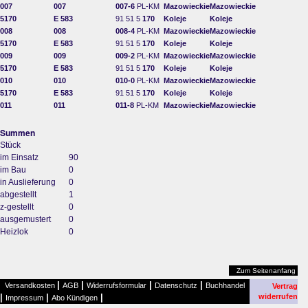
007
007
007-6
PL-KM
Mazowieckie
Mazowieckie
5170
E 583
91 51 5
170
Koleje
Koleje
008
008
008-4
PL-KM
Mazowieckie
Mazowieckie
5170
E 583
91 51 5
170
Koleje
Koleje
009
009
009-2
PL-KM
Mazowieckie
Mazowieckie
5170
E 583
91 51 5
170
Koleje
Koleje
010
010
010-0
PL-KM
Mazowieckie
Mazowieckie
5170
E 583
91 51 5
170
Koleje
Koleje
011
011
011-8
PL-KM
Mazowieckie
Mazowieckie
Summen
Stück
im Einsatz
90
im Bau
0
in Auslieferung
0
abgestellt
1
z-gestellt
0
ausgemustert
0
Heizlok
0
Zum Seitenanfang
|
|
|
|
Versandkosten
AGB
Widerrufsformular
Datenschutz
Buchhandel
Vertrag
|
|
|
widerrufen
Impressum
Abo Kündigen