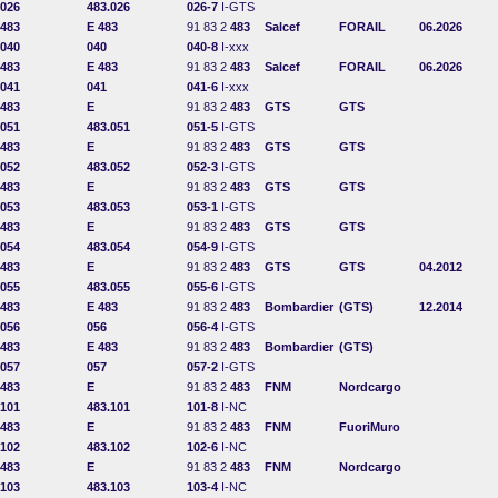
026
483.026
026-7
I-GTS
483
E 483
91 83 2
483
Salcef
FORAIL
06.2026
040
040
040-8
I-xxx
483
E 483
91 83 2
483
Salcef
FORAIL
06.2026
041
041
041-6
I-xxx
483
E
91 83 2
483
GTS
GTS
051
483.051
051-5
I-GTS
483
E
91 83 2
483
GTS
GTS
052
483.052
052-3
I-GTS
483
E
91 83 2
483
GTS
GTS
053
483.053
053-1
I-GTS
483
E
91 83 2
483
GTS
GTS
054
483.054
054-9
I-GTS
483
E
91 83 2
483
GTS
GTS
04.2012
055
483.055
055-6
I-GTS
483
E 483
91 83 2
483
Bombardier
(GTS)
12.2014
056
056
056-4
I-GTS
483
E 483
91 83 2
483
Bombardier
(GTS)
057
057
057-2
I-GTS
483
E
91 83 2
483
FNM
Nordcargo
101
483.101
101-8
I-NC
483
E
91 83 2
483
FNM
FuoriMuro
102
483.102
102-6
I-NC
483
E
91 83 2
483
FNM
Nordcargo
103
483.103
103-4
I-NC