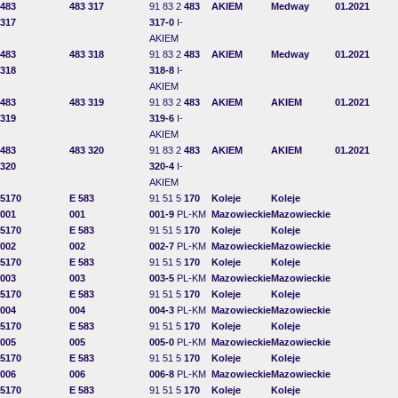
483
483 317
91 83 2
483
AKIEM
Medway
01.2021
317
317-0
I-
AKIEM
483
483 318
91 83 2
483
AKIEM
Medway
01.2021
318
318-8
I-
AKIEM
483
483 319
91 83 2
483
AKIEM
AKIEM
01.2021
319
319-6
I-
AKIEM
483
483 320
91 83 2
483
AKIEM
AKIEM
01.2021
320
320-4
I-
AKIEM
5170
E 583
91 51 5
170
Koleje
Koleje
001
001
001-9
PL-KM
Mazowieckie
Mazowieckie
5170
E 583
91 51 5
170
Koleje
Koleje
002
002
002-7
PL-KM
Mazowieckie
Mazowieckie
5170
E 583
91 51 5
170
Koleje
Koleje
003
003
003-5
PL-KM
Mazowieckie
Mazowieckie
5170
E 583
91 51 5
170
Koleje
Koleje
004
004
004-3
PL-KM
Mazowieckie
Mazowieckie
5170
E 583
91 51 5
170
Koleje
Koleje
005
005
005-0
PL-KM
Mazowieckie
Mazowieckie
5170
E 583
91 51 5
170
Koleje
Koleje
006
006
006-8
PL-KM
Mazowieckie
Mazowieckie
5170
E 583
91 51 5
170
Koleje
Koleje