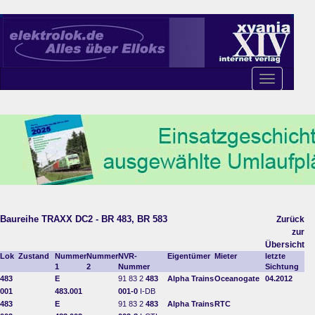
Toggle
navigation
Baureihe TRAXX DC2 - BR 483, BR 583
Zurück
zur
Übersicht
Lok
Zustand
Nummer
Nummer
NVR-
Eigentümer
Mieter
letzte
1
2
Nummer
Sichtung
483
E
91 83 2
483
Alpha Trains
Oceanogate
04.2012
001
483.001
001-0
I-DB
483
E
91 83 2
483
Alpha Trains
RTC