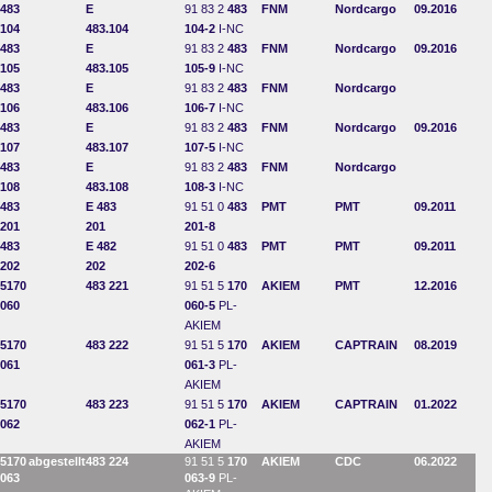
483
E
91 83 2
483
FNM
Nordcargo
09.2016
104
483.104
104-2
I-NC
483
E
91 83 2
483
FNM
Nordcargo
09.2016
105
483.105
105-9
I-NC
483
E
91 83 2
483
FNM
Nordcargo
106
483.106
106-7
I-NC
483
E
91 83 2
483
FNM
Nordcargo
09.2016
107
483.107
107-5
I-NC
483
E
91 83 2
483
FNM
Nordcargo
108
483.108
108-3
I-NC
483
E 483
91 51 0
483
PMT
PMT
09.2011
201
201
201-8
483
E 482
91 51 0
483
PMT
PMT
09.2011
202
202
202-6
5170
483 221
91 51 5
170
AKIEM
PMT
12.2016
060
060-5
PL-
AKIEM
5170
483 222
91 51 5
170
AKIEM
CAPTRAIN
08.2019
061
061-3
PL-
AKIEM
5170
483 223
91 51 5
170
AKIEM
CAPTRAIN
01.2022
062
062-1
PL-
AKIEM
5170
abgestellt
483 224
91 51 5
170
AKIEM
CDC
06.2022
063
063-9
PL-