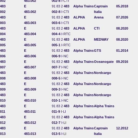
002
483.002
002-8
I-CTI
483
E
91 83 2
483
Alpha Trains
Captrain
05.2018
002
483.002
002-8
I-CTI
Italia
483
E
91 83 2
483
ALPHA
Arena
07.2026
003
483.003
003-6
I-CTI
483
E
91 83 2
483
ALPHA
CTI
08.2020
004
483.004
004-4
I-RTC
483
E
91 83 2
483
ALPHA
MEDWAY
08.2020
005
483.005
005-1
I-RTC
483
E
91 83 2
483
Alpha Trains
GTS
01.2014
006
483.006
006-9
I-NC
483
E
91 83 2
483
Alpha Trains
Oceanogate
09.2016
007
483.007
007-7
I-NC
483
E
91 83 2
483
Alpha Trains
Nordcargo
008
483.008
008-5
I-NC
483
E
91 83 2
483
Alpha Trains
Nordcargo
009
483.009
009-3
I-NC
483
E
91 83 2
483
Alpha Trains
Nordcargo
010
483.010
010-1
I-NC
483
E
91 83 2
483
Alpha Trains
Alpha Trains
011
483.011
011-9
I-LI
483
E
91 83 2
483
Alpha Trains
Alpha Trains
012
483.012
012-7
I-LI
483
E
91 83 2
483
Alpha Trains
Captrain
12.2012
013
483.013
013-5
I-LI
Italia