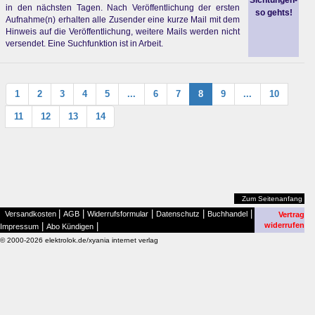
Sichtungen-
in den nächsten Tagen. Nach Veröffentlichung der ersten
so gehts!
Aufnahme(n) erhalten alle Zusender eine kurze Mail mit dem
Hinweis auf die Veröffentlichung, weitere Mails werden nicht
versendet. Eine Suchfunktion ist in Arbeit.
1
2
3
4
5
...
6
7
8
9
...
10
11
12
13
14
Zum Seitenanfang
|
|
|
|
|
Versandkosten
AGB
Widerrufsformular
Datenschutz
Buchhandel
Vertrag
|
|
widerrufen
Impressum
Abo Kündigen
© 2000-2026 elektrolok.de/xyania internet verlag