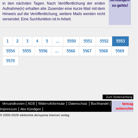
Sichtungen-
in den nächsten Tagen. Nach Veröffentlichung der ersten
so gehts!
Aufnahme(n) erhalten alle Zusender eine kurze Mail mit dem
Hinweis auf die Veröffentlichung, weitere Mails werden nicht
versendet. Eine Suchfunktion ist in Arbeit.
1
2
3
4
5
...
5550
5551
5552
5553
5554
5555
5556
...
5566
5567
5568
5569
5570
Zum Seitenanfang
|
|
|
|
|
Versandkosten
AGB
Widerrufsformular
Datenschutz
Buchhandel
Vertrag
|
|
widerrufen
Impressum
Abo Kündigen
© 2000-2026 elektrolok.de/xyania internet verlag