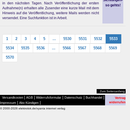
Sichtungen-
in den nächsten Tagen. Nach Veröffentlichung der ersten
so gehts!
Aufnahme(n) erhalten alle Zusender eine kurze Mail mit dem
Hinweis auf die Veröffentlichung, weitere Mails werden nicht
versendet. Eine Suchfunktion ist in Arbeit.
1
2
3
4
5
...
5530
5531
5532
5533
5534
5535
5536
...
5566
5567
5568
5569
5570
Zum Seitenanfang
|
|
|
|
|
Versandkosten
AGB
Widerrufsformular
Datenschutz
Buchhandel
Vertrag
|
|
widerrufen
Impressum
Abo Kündigen
© 2000-2026 elektrolok.de/xyania internet verlag