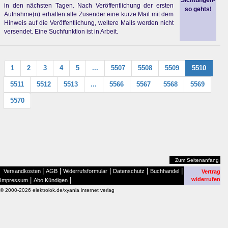
Sichtungen-
in den nächsten Tagen. Nach Veröffentlichung der ersten
so gehts!
Aufnahme(n) erhalten alle Zusender eine kurze Mail mit dem
Hinweis auf die Veröffentlichung, weitere Mails werden nicht
versendet. Eine Suchfunktion ist in Arbeit.
1
2
3
4
5
...
5507
5508
5509
5510
5511
5512
5513
...
5566
5567
5568
5569
5570
Zum Seitenanfang
|
|
|
|
|
Versandkosten
AGB
Widerrufsformular
Datenschutz
Buchhandel
Vertrag
|
|
widerrufen
Impressum
Abo Kündigen
© 2000-2026 elektrolok.de/xyania internet verlag