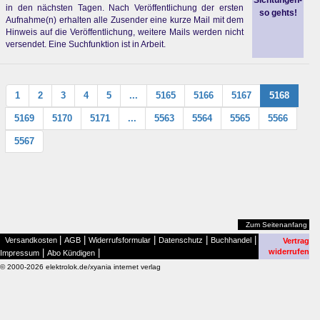
Sichtungen-
in den nächsten Tagen. Nach Veröffentlichung der ersten
so gehts!
Aufnahme(n) erhalten alle Zusender eine kurze Mail mit dem
Hinweis auf die Veröffentlichung, weitere Mails werden nicht
versendet. Eine Suchfunktion ist in Arbeit.
1
2
3
4
5
...
5165
5166
5167
5168
5169
5170
5171
...
5563
5564
5565
5566
5567
Zum Seitenanfang
|
|
|
|
|
Versandkosten
AGB
Widerrufsformular
Datenschutz
Buchhandel
Vertrag
|
|
widerrufen
Impressum
Abo Kündigen
© 2000-2026 elektrolok.de/xyania internet verlag