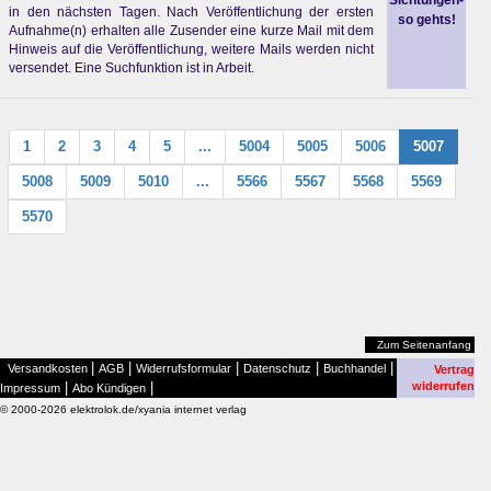
Sichtungen-
in den nächsten Tagen. Nach Veröffentlichung der ersten
so gehts!
Aufnahme(n) erhalten alle Zusender eine kurze Mail mit dem
Hinweis auf die Veröffentlichung, weitere Mails werden nicht
versendet. Eine Suchfunktion ist in Arbeit.
1
2
3
4
5
...
5004
5005
5006
5007
5008
5009
5010
...
5566
5567
5568
5569
5570
Zum Seitenanfang
|
|
|
|
|
Versandkosten
AGB
Widerrufsformular
Datenschutz
Buchhandel
Vertrag
|
|
widerrufen
Impressum
Abo Kündigen
© 2000-2026 elektrolok.de/xyania internet verlag