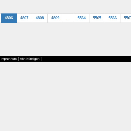
4806
4807
4808
4809
...
5564
5565
5566
556
|
|
|
Impressum
Abo Kündigen