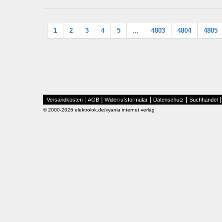
1
2
3
4
5
...
4803
4804
4805
|
|
|
|
Versandkosten
AGB
Widerrufsformular
Datenschutz
Buchhandel
© 2000-2026 elektrolok.de/xyania internet verlag