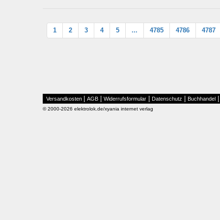
1
2
3
4
5
...
4785
4786
4787
|
|
|
|
Versandkosten
AGB
Widerrufsformular
Datenschutz
Buchhandel
© 2000-2026 elektrolok.de/xyania internet verlag