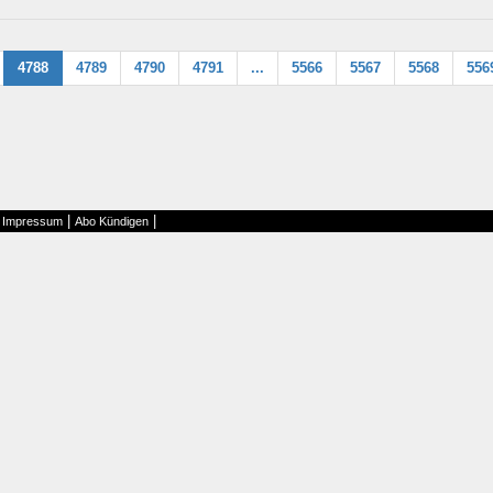
4788
4789
4790
4791
...
5566
5567
5568
556
|
|
|
Impressum
Abo Kündigen