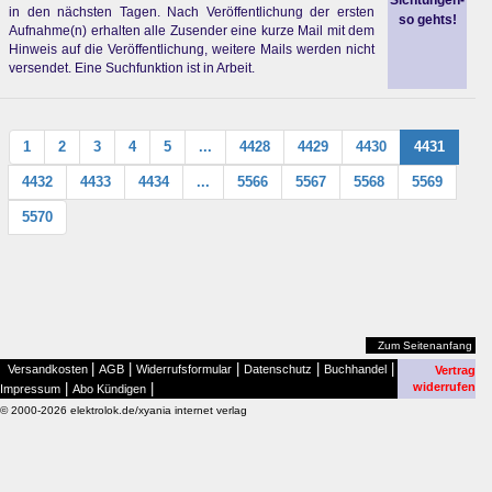
Sichtungen-
in den nächsten Tagen. Nach Veröffentlichung der ersten
so gehts!
Aufnahme(n) erhalten alle Zusender eine kurze Mail mit dem
Hinweis auf die Veröffentlichung, weitere Mails werden nicht
versendet. Eine Suchfunktion ist in Arbeit.
1
2
3
4
5
...
4428
4429
4430
4431
4432
4433
4434
...
5566
5567
5568
5569
5570
Zum Seitenanfang
|
|
|
|
|
Versandkosten
AGB
Widerrufsformular
Datenschutz
Buchhandel
Vertrag
|
|
widerrufen
Impressum
Abo Kündigen
© 2000-2026 elektrolok.de/xyania internet verlag