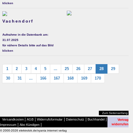
klicken
Vachendorf
Aufnahme in die Datenbank am:
31.07.2025
für nähere Details bitte auf das Bild
klicken
1
2
3
4
5
...
25
26
27
28
29
30
31
...
166
167
168
169
170
Zum Seitenanfang
|
|
|
|
|
Versandkosten
AGB
Widerrufsformular
Datenschutz
Buchhandel
Vertrag
|
|
widerrufen
Impressum
Abo Kündigen
© 2000-2026 elektrolok.de/xyania internet verlag