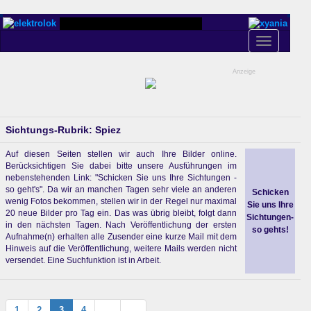
Toggle
navigation
Anzeige
Sichtungs-Rubrik: Spiez
Auf diesen Seiten stellen wir auch Ihre Bilder online.
Berücksichtigen Sie dabei bitte unsere Ausführungen im
nebenstehenden Link: "Schicken Sie uns Ihre Sichtungen -
so geht's". Da wir an manchen Tagen sehr viele an anderen
Schicken
wenig Fotos bekommen, stellen wir in der Regel nur maximal
Sie uns Ihre
20 neue Bilder pro Tag ein. Das was übrig bleibt, folgt dann
Sichtungen-
in den nächsten Tagen. Nach Veröffentlichung der ersten
so gehts!
Aufnahme(n) erhalten alle Zusender eine kurze Mail mit dem
Hinweis auf die Veröffentlichung, weitere Mails werden nicht
versendet. Eine Suchfunktion ist in Arbeit.
1
2
3
4
...
...