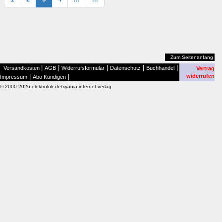
Zum Seitenanfang
|
|
|
|
|
Versandkosten
AGB
Widerrufsformular
Datenschutz
Buchhandel
Vertrag
|
|
widerrufen
Impressum
Abo Kündigen
© 2000-2026 elektrolok.de/xyania internet verlag