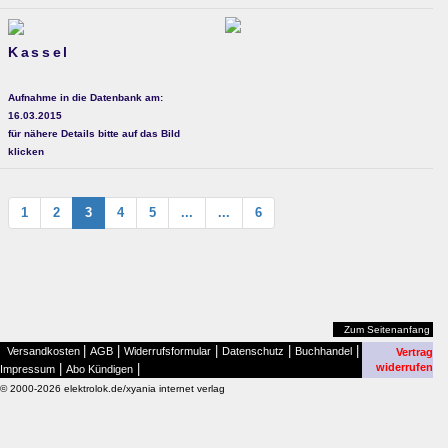
Kassel
Aufnahme in die Datenbank am:
16.03.2015
für nähere Details bitte auf das Bild
klicken
1
2
3
4
5
...
...
6
Zum Seitenanfang
|
|
|
|
|
Versandkosten
AGB
Widerrufsformular
Datenschutz
Buchhandel
Vertrag
|
|
widerrufen
Impressum
Abo Kündigen
© 2000-2026 elektrolok.de/xyania internet verlag