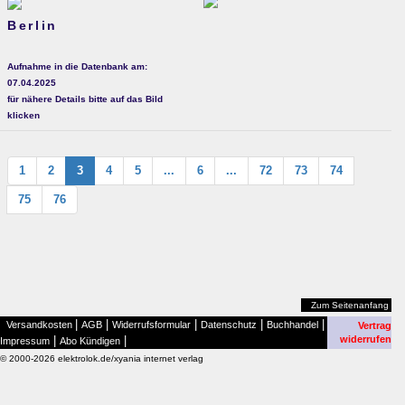
Berlin
Aufnahme in die Datenbank am:
07.04.2025
für nähere Details bitte auf das Bild
klicken
1
2
3
4
5
...
6
...
72
73
74
75
76
Zum Seitenanfang
|
|
|
|
|
Versandkosten
AGB
Widerrufsformular
Datenschutz
Buchhandel
Vertrag
|
|
widerrufen
Impressum
Abo Kündigen
© 2000-2026 elektrolok.de/xyania internet verlag