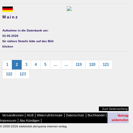
Mainz
Aufnahme in die Datenbank am:
02.06.2026
für nähere Details bitte auf das Bild
klicken
1
2
3
4
5
...
...
119
120
121
122
123
Zum Seitenanfang
|
|
|
|
|
Versandkosten
AGB
Widerrufsformular
Datenschutz
Buchhandel
Vertrag
|
|
widerrufen
Impressum
Abo Kündigen
© 2000-2026 elektrolok.de/xyania internet verlag