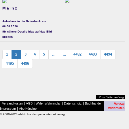
Mainz
Aufnahme in die Datenbank am:
06.08.2026
für nähere Details bitte auf das Bild
klicken
1
2
3
4
5
...
...
4492
4493
4494
4495
4496
Zum Seitenanfang
|
|
|
|
|
Versandkosten
AGB
Widerrufsformular
Datenschutz
Buchhandel
Vertrag
|
|
widerrufen
Impressum
Abo Kündigen
© 2000-2026 elektrolok.de/xyania internet verlag