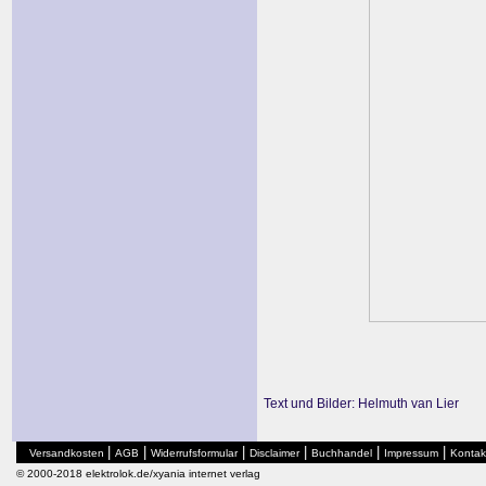
Text und Bilder: Helmuth van Lier
|
|
|
|
|
|
Versandkosten
AGB
Widerrufsformular
Disclaimer
Buchhandel
Impressum
Kontak
© 2000-2018 elektrolok.de/xyania internet verlag