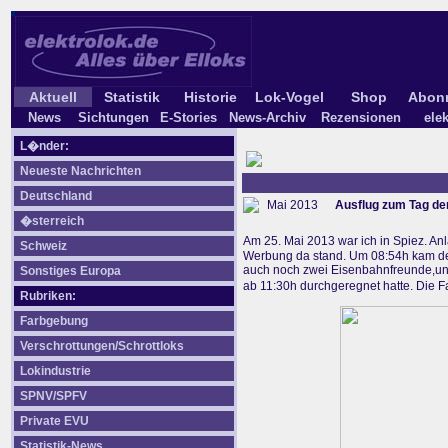
Aktuell
Statistik
Historie
Lok-Vogel
Shop
Abon
News
Sichtungen
E-Stories
News-Archiv
Rezensionen
elek
L�nder:
Neueste Nachrichten
Deutschland
Mai 2013
Ausflug zum Tag de
�sterreich
Am 25. Mai 2013 war ich in Spiez. Anl
Schweiz
Werbung da stand. Um 08:54h kam der 
auch noch zwei Eisenbahnfreunde,und
Sonstiges Europa
ab 11:30h durchgeregnet hatte. Die
Rubriken:
Farbgebung
Verschrottungen/Schrottloks
Lokindustrie
SPNV/SPFV
Private EVU
Statistik-News