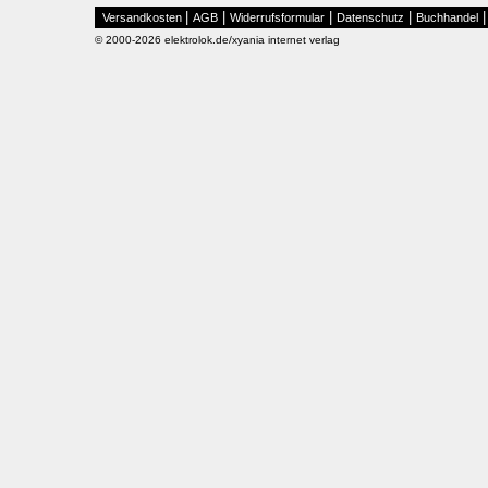
|
|
|
|
Versandkosten
AGB
Widerrufsformular
Datenschutz
Buchhandel
© 2000-2026 elektrolok.de/xyania internet verlag