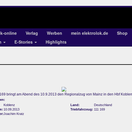
ok-online
Verlag
Werben
mein elektrolok.de
Shop
en
E-Stories
Highlights
169 bringt am Abend des 10.9.2013 den Regionalzug von Mainz in den Hbf Koblen
en:
Koblenz
Land:
Deutschland
m:
10.09.2013
Triebfahrzeug:
111 169
er:
Joachim Kratz