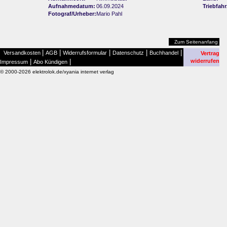
Aufnahmedatum:
06.09.2024
Triebfah
Fotograf/Urheber:
Mario Pahl
Zum Seitenanfang
|
|
|
|
|
Versandkosten
AGB
Widerrufsformular
Datenschutz
Buchhandel
Vertrag
|
|
widerrufen
Impressum
Abo Kündigen
© 2000-2026 elektrolok.de/xyania internet verlag