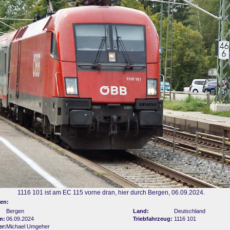
1116 101 ist am EC 115 vorne dran, hier durch Bergen, 06.09.2024.
en:
Bergen
Land:
Deutschland
m:
06.09.2024
Triebfahrzeug:
1116 101
er:
Michael Umgeher