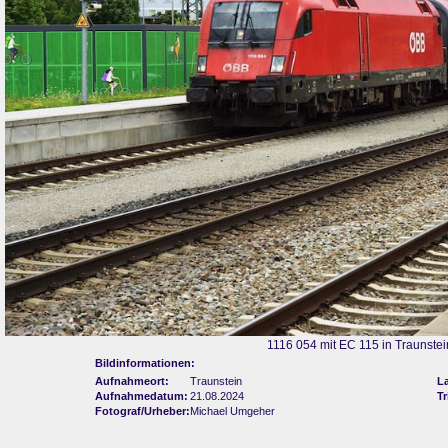
1116 054 mit EC 115 in Traunstei
Bildinformationen:
Aufnahmeort:
Traunstein
L
Aufnahmedatum:
21.08.2024
Tr
Fotograf/Urheber:
Michael Umgeher