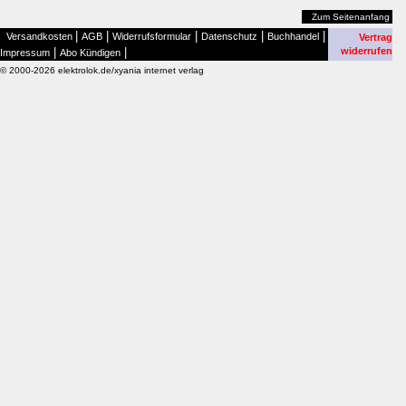
Zum Seitenanfang
|
|
|
|
|
Versandkosten
AGB
Widerrufsformular
Datenschutz
Buchhandel
Vertrag
|
|
widerrufen
Impressum
Abo Kündigen
© 2000-2026 elektrolok.de/xyania internet verlag