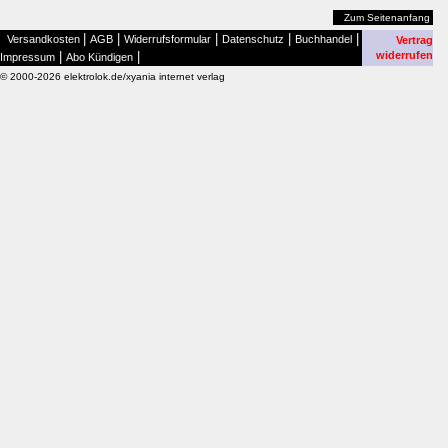
Zum Seitenanfang
|
|
|
|
|
Versandkosten
AGB
Widerrufsformular
Datenschutz
Buchhandel
Vertrag
|
|
widerrufen
Impressum
Abo Kündigen
© 2000-2026 elektrolok.de/xyania internet verlag