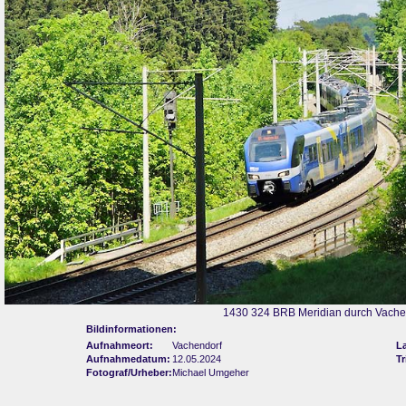
1430 324 BRB Meridian durch Vache
Bildinformationen:
Aufnahmeort:
Vachendorf
L
Aufnahmedatum:
12.05.2024
Tr
Fotograf/Urheber:
Michael Umgeher