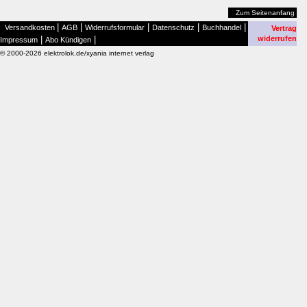
Zum Seitenanfang
|
|
|
|
|
Versandkosten
AGB
Widerrufsformular
Datenschutz
Buchhandel
Vertrag
|
|
widerrufen
Impressum
Abo Kündigen
© 2000-2026 elektrolok.de/xyania internet verlag