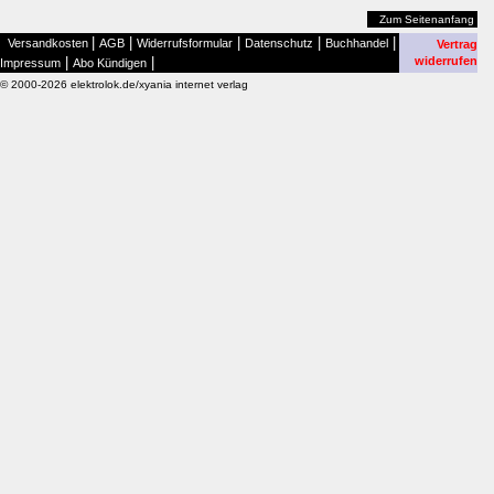
Zum Seitenanfang
|
|
|
|
|
Versandkosten
AGB
Widerrufsformular
Datenschutz
Buchhandel
Vertrag
|
|
widerrufen
Impressum
Abo Kündigen
© 2000-2026 elektrolok.de/xyania internet verlag