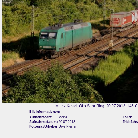
Mainz-Kastel, Otto-Suhr-Ring, 20.07.2013: 145-
Bildinformationen:
Aufnahmeort:
Mainz
Land:
Aufnahmedatum:
20.07.2013
Triebfahr
Fotograf/Urheber:
Uwe Pfeiffer