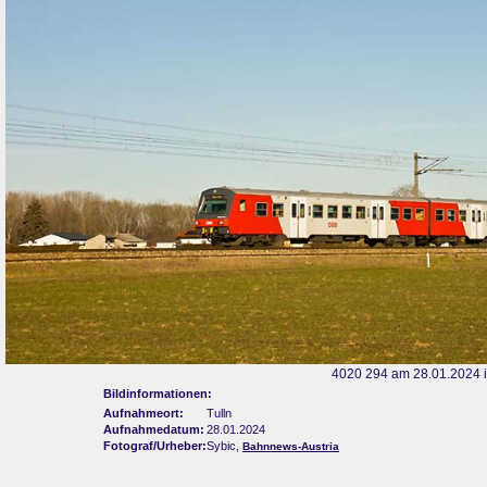
4020 294 am 28.01.2024 i
Bildinformationen:
Aufnahmeort:
Tulln
Aufnahmedatum:
28.01.2024
Fotograf/Urheber:
Sybic,
Bahnnews-Austria