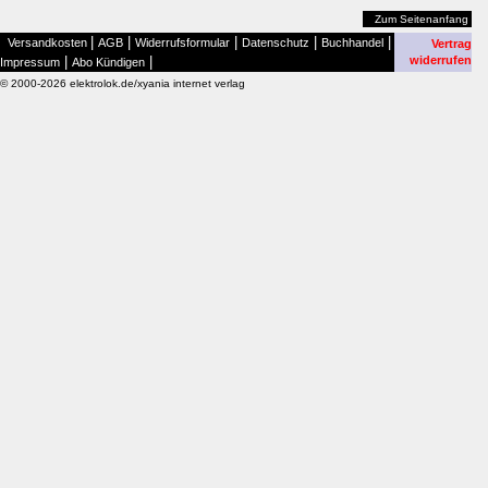
Zum Seitenanfang
|
|
|
|
|
Versandkosten
AGB
Widerrufsformular
Datenschutz
Buchhandel
Vertrag
|
|
widerrufen
Impressum
Abo Kündigen
© 2000-2026 elektrolok.de/xyania internet verlag