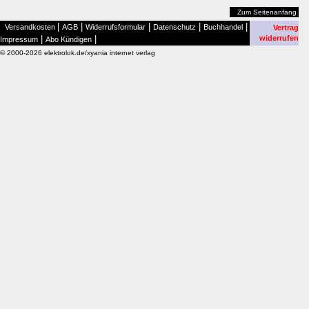
Zum Seitenanfang
|
|
|
|
|
Versandkosten
AGB
Widerrufsformular
Datenschutz
Buchhandel
Vertrag
|
|
widerrufen
Impressum
Abo Kündigen
© 2000-2026 elektrolok.de/xyania internet verlag