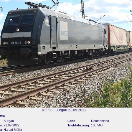
185 563 Burgau 21.09.2022
en:
Burgau
Land:
Deutschland
m:
21.09.2022
Triebfahrzeug:
185 563
er:
Harald Müller