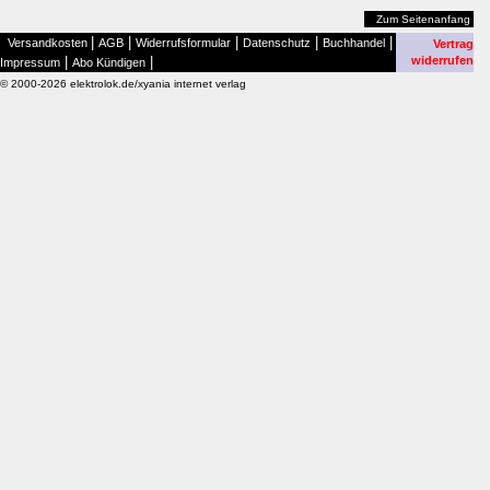
Zum Seitenanfang
|
|
|
|
|
Versandkosten
AGB
Widerrufsformular
Datenschutz
Buchhandel
Vertrag
|
|
widerrufen
Impressum
Abo Kündigen
© 2000-2026 elektrolok.de/xyania internet verlag