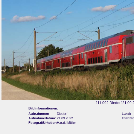
111 092 Diedorf 21.09.
Bildinformationen:
Aufnahmeort:
Diedorf
Land:
Aufnahmedatum:
21.09.2022
Triebfa
Fotograf/Urheber:
Harald Müller