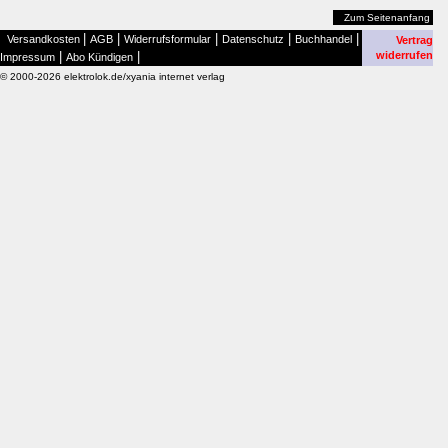
Zum Seitenanfang
|
|
|
|
|
Versandkosten
AGB
Widerrufsformular
Datenschutz
Buchhandel
Vertrag
|
|
widerrufen
Impressum
Abo Kündigen
© 2000-2026 elektrolok.de/xyania internet verlag