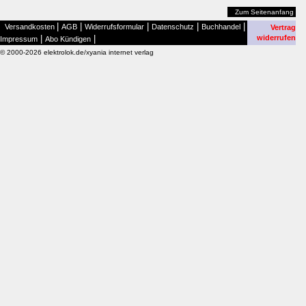
Zum Seitenanfang
|
|
|
|
|
Versandkosten
AGB
Widerrufsformular
Datenschutz
Buchhandel
Vertrag
|
|
widerrufen
Impressum
Abo Kündigen
© 2000-2026 elektrolok.de/xyania internet verlag