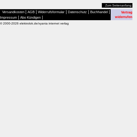
Zum Seitenanfang
|
|
|
|
|
Versandkosten
AGB
Widerrufsformular
Datenschutz
Buchhandel
Vertrag
|
|
widerrufen
Impressum
Abo Kündigen
© 2000-2026 elektrolok.de/xyania internet verlag