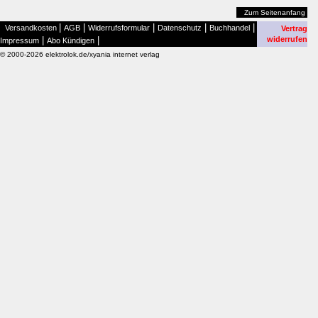
Zum Seitenanfang
|
|
|
|
|
Versandkosten
AGB
Widerrufsformular
Datenschutz
Buchhandel
Vertrag
|
|
widerrufen
Impressum
Abo Kündigen
© 2000-2026 elektrolok.de/xyania internet verlag