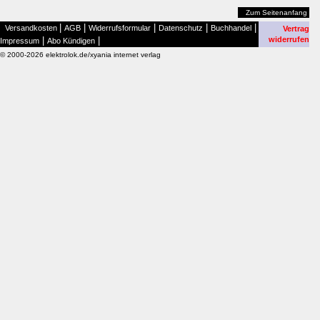
Zum Seitenanfang
|
|
|
|
|
Versandkosten
AGB
Widerrufsformular
Datenschutz
Buchhandel
Vertrag
|
|
widerrufen
Impressum
Abo Kündigen
© 2000-2026 elektrolok.de/xyania internet verlag