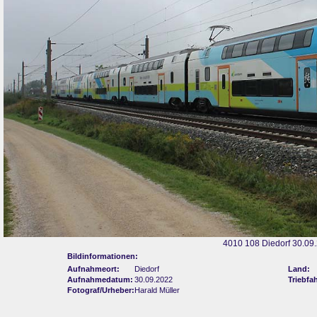
4010 108 Diedorf 30.09
Bildinformationen:
Aufnahmeort:
Diedorf
Land:
Aufnahmedatum:
30.09.2022
Triebfa
Fotograf/Urheber:
Harald Müller