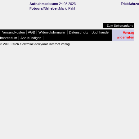
Aufnahmedatum:
24.08.2023
Triebfahrz
Fotograf/Urheber:
Mario Pahl
Zum Seitenanfang
|
|
|
|
|
Versandkosten
AGB
Widerrufsformular
Datenschutz
Buchhandel
Vertrag
|
|
widerrufen
Impressum
Abo Kündigen
© 2000-2026 elektrolok.de/xyania internet verlag