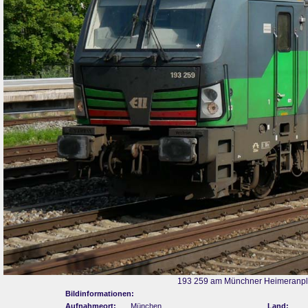
193 259 am Münchner Heimeranpla
Bildinformationen:
Aufnahmeort:
München
Land: