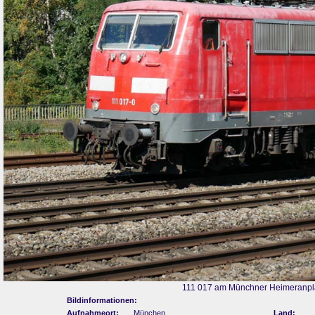
111 017 am Münchner Heimeranpla
Bildinformationen:
Aufnahmeort:
München
Land: