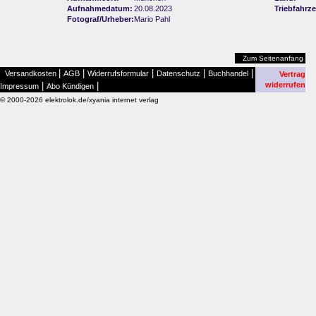
Aufnahmedatum:
20.08.2023
Triebfahrz
Fotograf/Urheber:
Mario Pahl
Zum Seitenanfang
|
|
|
|
|
Versandkosten
AGB
Widerrufsformular
Datenschutz
Buchhandel
Vertrag
|
|
widerrufen
Impressum
Abo Kündigen
© 2000-2026 elektrolok.de/xyania internet verlag