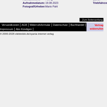
Aufnahmedatum:
19.08.2023
Triebfahrz
Fotograf/Urheber:
Mario Pahl
Zum Seitenanfang
|
|
|
|
|
Versandkosten
AGB
Widerrufsformular
Datenschutz
Buchhandel
Vertrag
|
|
widerrufen
Impressum
Abo Kündigen
© 2000-2026 elektrolok.de/xyania internet verlag