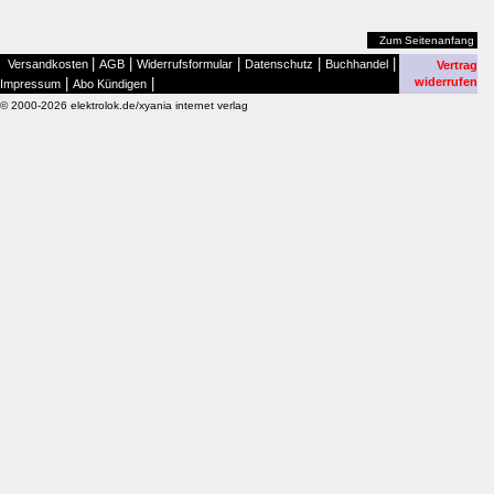
Zum Seitenanfang
|
|
|
|
|
Versandkosten
AGB
Widerrufsformular
Datenschutz
Buchhandel
Vertrag
|
|
widerrufen
Impressum
Abo Kündigen
© 2000-2026 elektrolok.de/xyania internet verlag