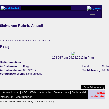
Toggle
navigation
Sichtungs-Rubrik: Aktuell
Aufnahme in die Datenbank am: 27.05.2013
Prag
163 087 am 09.03.2012 in Prag
Bildinformationen:
Aufnahmeort:
Prag
Land:
Tsche
Aufnahmedatum:
09.03.2012
Triebfahrzeug:
163 0
Fotograf/Urheber:
S-Bahnfahrgast
Zum Seitenanfang
|
|
|
|
|
Versandkosten
AGB
Widerrufsformular
Datenschutz
Buchhandel
Vertrag
|
|
widerrufen
Impressum
Abo Kündigen
© 2000-2026 elektrolok.de/xyania internet verlag