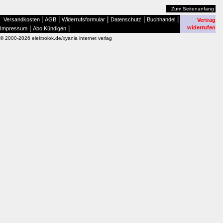
Zum Seitenanfang
|
|
|
|
|
Versandkosten
AGB
Widerrufsformular
Datenschutz
Buchhandel
Vertrag
|
|
widerrufen
Impressum
Abo Kündigen
© 2000-2026 elektrolok.de/xyania internet verlag