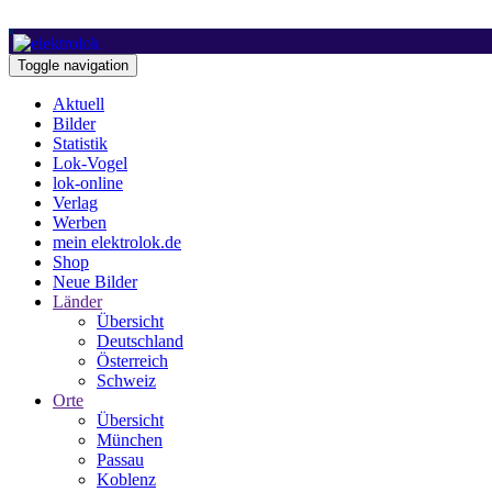
Toggle navigation
Aktuell
Bilder
Statistik
Lok-Vogel
lok-online
Verlag
Werben
mein elektrolok.de
Shop
Neue Bilder
Länder
Übersicht
Deutschland
Österreich
Schweiz
Orte
Übersicht
München
Passau
Koblenz