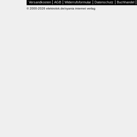
|
|
|
|
Versandkosten
AGB
Widerrufsformular
Datenschutz
Buchhandel
© 2000-2026 elektrolok.de/xyania internet verlag