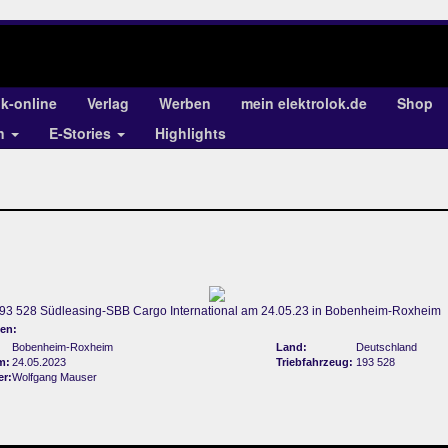
ok-online
Verlag
Werben
mein elektrolok.de
Shop
en
E-Stories
Highlights
93 528 Südleasing-SBB Cargo International am 24.05.23 in Bobenheim-Roxheim
en:
Bobenheim-Roxheim
Land:
Deutschland
m:
24.05.2023
Triebfahrzeug:
193 528
er:
Wolfgang Mauser