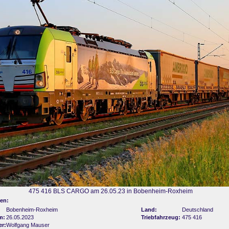
475 416 BLS CARGO am 26.05.23 in Bobenheim-Roxheim
en:
Bobenheim-Roxheim
Land:
Deutschland
m:
26.05.2023
Triebfahrzeug:
475 416
er:
Wolfgang Mauser