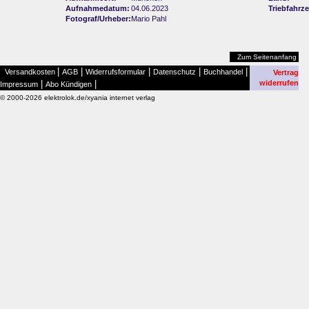
Aufnahmedatum:
04.06.2023
Triebfahrz
Fotograf/Urheber:
Mario Pahl
Zum Seitenanfang
|
|
|
|
|
Versandkosten
AGB
Widerrufsformular
Datenschutz
Buchhandel
Vertrag
|
|
widerrufen
Impressum
Abo Kündigen
© 2000-2026 elektrolok.de/xyania internet verlag