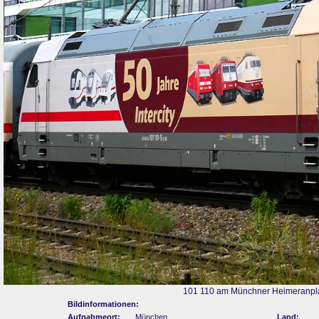
101 110 am Münchner Heimeranpla
Bildinformationen:
Aufnahmeort:
München
Land: