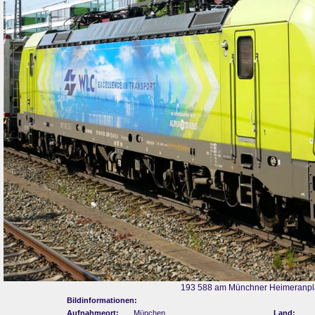
193 588 am Münchner Heimeranpla
Bildinformationen:
Aufnahmeort:
München
Land: