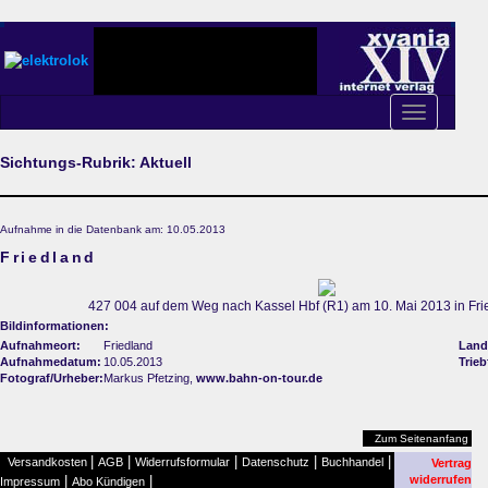
Toggle
navigation
Sichtungs-Rubrik: Aktuell
Aufnahme in die Datenbank am: 10.05.2013
Friedland
427 004 auf dem Weg nach Kassel Hbf (R1) am 10. Mai 2013 in Fr
Bildinformationen:
Aufnahmeort:
Friedland
Land
Aufnahmedatum:
10.05.2013
Trie
Fotograf/Urheber:
Markus Pfetzing,
www.bahn-on-tour.de
Zum Seitenanfang
|
|
|
|
|
Versandkosten
AGB
Widerrufsformular
Datenschutz
Buchhandel
Vertrag
|
|
widerrufen
Impressum
Abo Kündigen