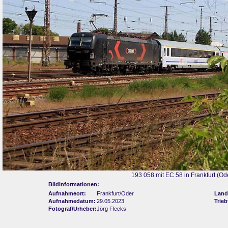
193 058 mit EC 58 in Frankfurt (Od
Bildinformationen:
Aufnahmeort:
Frankfurt/Oder
Land
Aufnahmedatum:
29.05.2023
Trie
Fotograf/Urheber:
Jörg Flecks