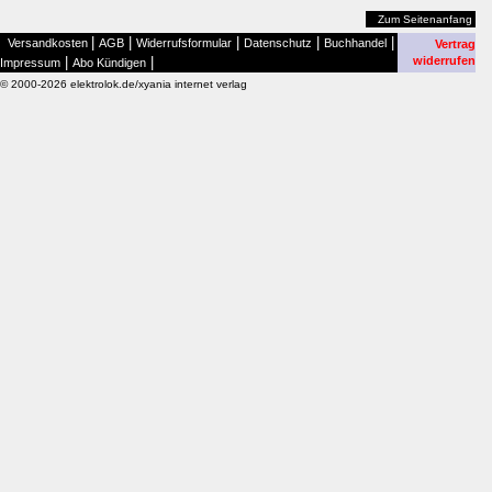
Zum Seitenanfang
|
|
|
|
|
Versandkosten
AGB
Widerrufsformular
Datenschutz
Buchhandel
Vertrag
|
|
widerrufen
Impressum
Abo Kündigen
© 2000-2026 elektrolok.de/xyania internet verlag