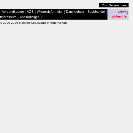
Zum Seitenanfang
|
|
|
|
|
Versandkosten
AGB
Widerrufsformular
Datenschutz
Buchhandel
Vertrag
|
|
widerrufen
Impressum
Abo Kündigen
© 2000-2026 elektrolok.de/xyania internet verlag