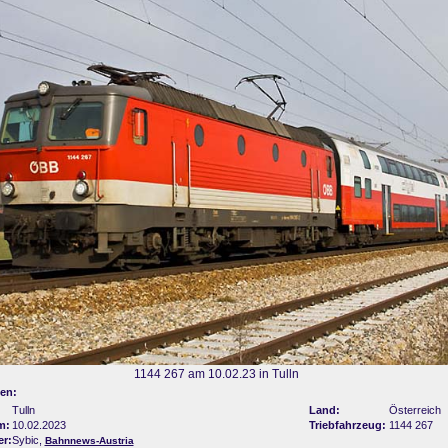
1144 267 am 10.02.23 in Tulln
en:
Tulln
Land:
Österreich
m:
10.02.2023
Triebfahrzeug:
1144 267
er:
Sybic,
Bahnnews-Austria