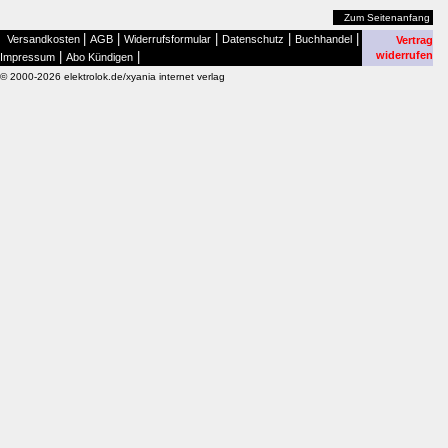
Zum Seitenanfang
|
|
|
|
|
Versandkosten
AGB
Widerrufsformular
Datenschutz
Buchhandel
Vertrag
|
|
widerrufen
Impressum
Abo Kündigen
© 2000-2026 elektrolok.de/xyania internet verlag