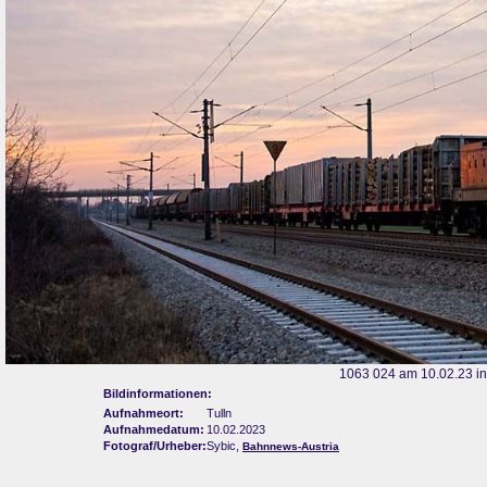
1063 024 am 10.02.23 in
Bildinformationen:
Aufnahmeort:
Tulln
Aufnahmedatum:
10.02.2023
Fotograf/Urheber:
Sybic,
Bahnnews-Austria